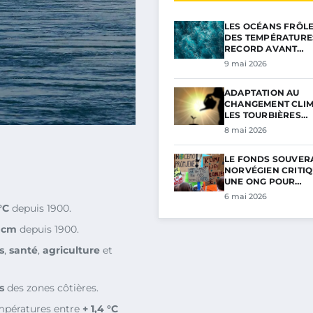
LES OCÉANS FRÔL
DES TEMPÉRATURE
RECORD AVANT…
9 mai 2026
ADAPTATION AU
CHANGEMENT CLIM
LES TOURBIÈRES…
8 mai 2026
LE FONDS SOUVER
NORVÉGIEN CRITIQ
UNE ONG POUR…
6 mai 2026
 °C
depuis 1900.
 cm
depuis 1900.
s
,
santé
,
agriculture
et
s
des zones côtières.
mpératures entre
+ 1,4 °C