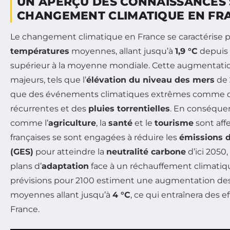
UN APERÇU DES CONNAISSANCES 
CHANGEMENT CLIMATIQUE EN FRA
Le changement climatique en France se caractérise 
températures
moyennes, allant jusqu’à
1,9 °C
depuis 
supérieur à la moyenne mondiale. Cette augmentati
majeurs, tels que l’
élévation du niveau des mers
de
que des événements climatiques extrêmes comme 
récurrentes et des
pluies torrentielles
. En conséque
comme l’
agriculture
, la
santé
et le
tourisme
sont affe
françaises se sont engagées à réduire les
émissions 
(GES)
pour atteindre la
neutralité carbone
d’ici 2050
plans d’
adaptation
face à un réchauffement climatiqu
prévisions pour 2100 estiment une augmentation de
moyennes allant jusqu’à
4 °C
, ce qui entraînera des ef
France.