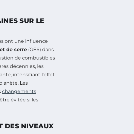
INES SUR LE
nes ont une influence
fet de serre
(GES) dans
ustion de combustibles
ières décennies, les
e, intensifiant l’effet
planète. Les
s
changements
tre évitée si les
T DES NIVEAUX