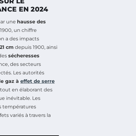
SUR LE
NCE EN 2024
par une
hausse des
1900, un chiffre
on a des impacts
21 cm
depuis 1900, ainsi
des
sécheresses
nce, des secteurs
ctés. Les autorités
de gaz à
effet de serre
, tout en élaborant des
e inévitable. Les
s températures
fets variés à travers la