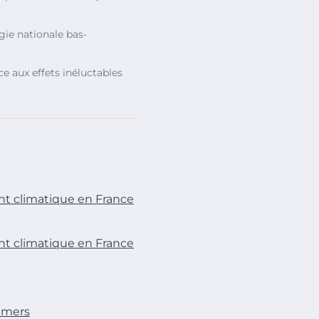
égie nationale bas-
ce aux effets inéluctables
t climatique en France
t climatique en France
 mers