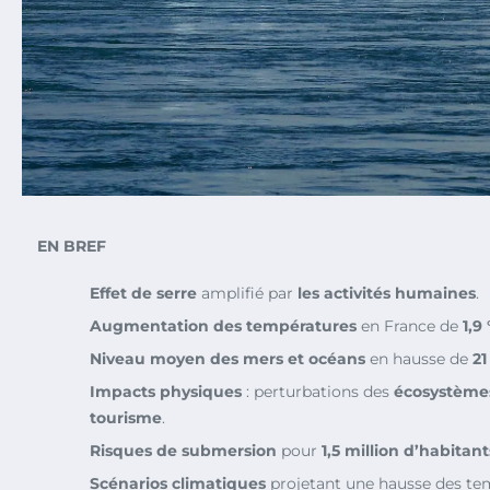
EN BREF
Effet de serre
amplifié par
les activités humaines
.
Augmentation des températures
en France de
1,9
Niveau moyen des mers et océans
en hausse de
21
Impacts physiques
: perturbations des
écosystème
tourisme
.
Risques de submersion
pour
1,5 million d’habitant
Scénarios climatiques
projetant une hausse des te