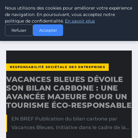
Nous utilisons des cookies pour améliorer votre expérience
CLIMATE RESPONSE BLOG
de navigation. En poursuivant, vous acceptez notre
politique de confidentialité.
En savoir plus
ACCUEIL
RESPONSABILITÉ SOCIÉTALE DES ENTREPRISES
Refuser
Accepter
VACANCES BLEUES DÉVOILE SON BILAN CARBONE : UNE…
RESPONSABILITÉ SOCIÉTALE DES ENTREPRISES
VACANCES BLEUES DÉVOILE
SON BILAN CARBONE : UNE
AVANCÉE MAJEURE POUR UN
TOURISME ÉCO-RESPONSABLE
EN BREF Publication du bilan carbone par
Vacances Bleues. Initiative dans le cadre de la…