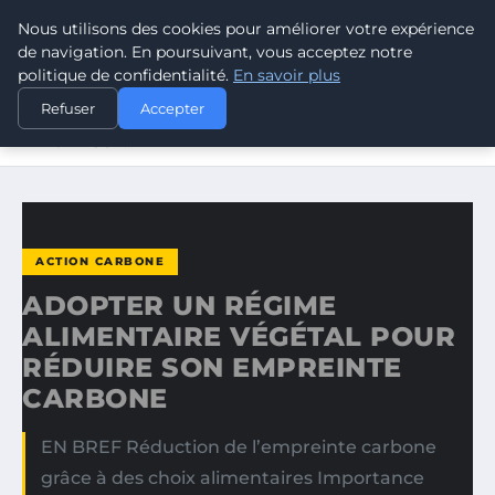
Nous utilisons des cookies pour améliorer votre expérience
CLIMATE RESPONSE BLOG
de navigation. En poursuivant, vous acceptez notre
politique de confidentialité.
En savoir plus
ACCUEIL
ACTION CARBONE
Refuser
Accepter
ADOPTER UN RÉGIME ALIMENTAIRE VÉGÉTAL POUR
RÉDUIRE SON…
ACTION CARBONE
ADOPTER UN RÉGIME
ALIMENTAIRE VÉGÉTAL POUR
RÉDUIRE SON EMPREINTE
CARBONE
EN BREF Réduction de l’empreinte carbone
grâce à des choix alimentaires Importance