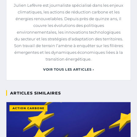
Julien Lefèvre est journaliste spécialisé dans les enjeux
climatiques, les actions de réduction carbone et les
énergies renouvelables. Depuis près de quinze ans, il
couvre les évolutions des politiques
environnementales, les innovations technologiques
du secteur et les stratégies d'adaptation des territoires.
Son travail de terrain l’amène à enquêter sur les filières
émergentes et les dynamiques économiques liées à la
transition énergétique.
VOIR TOUS LES ARTICLES ›
ARTICLES SIMILAIRES
ACTION CARBONE