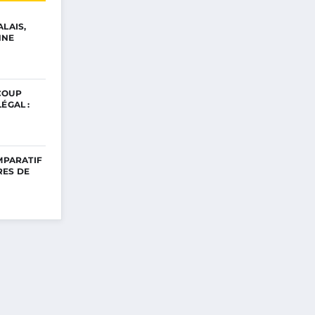
ALAIS,
NNE
COUP
ÉGAL :
OMPARATIF
RES DE