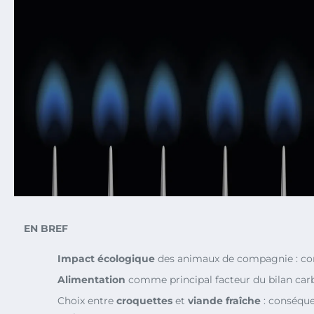
EN BREF
Impact écologique
des animaux de compagnie : com
Alimentation
comme principal facteur du bilan car
Choix entre
croquettes
et
viande fraîche
: conséque