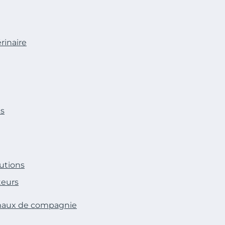
rinaire
es
tutions
teurs
imaux de compagnie