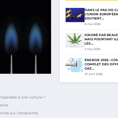
DANS LE PAS-DE-C
L’UNION EUROPÉE
SOUTIENT…
6 mai 2026
IGNORÉ PAR BEAU
MAIS POURTANT ILL
LES…
3 mai 2026
ÉNERGIE 2026 : C
COMPLET DES OFF
GAZ…
27 avril 2026
parable à une voiture ?
bone.
nces sur l’empreinte