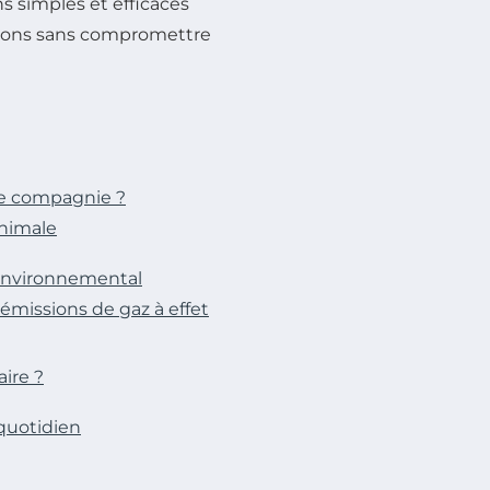
s simples et efficaces
gnons sans compromettre
de compagnie ?
animale
t environnemental
missions de gaz à effet
aire ?
quotidien