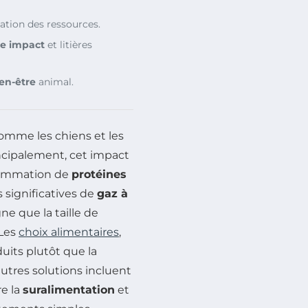
ation des ressources.
le impact
et litières
en-être
animal.
comme les chiens et les
incipalement, cet impact
sommation de
protéines
significatives de
gaz à
gne que la taille de
 Les
choix alimentaires
,
uits plutôt que la
autres solutions incluent
re la
suralimentation
et