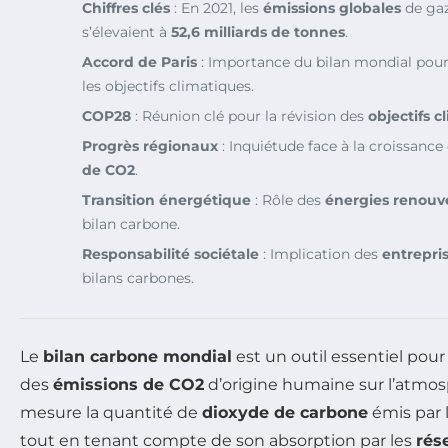
Chiffres clés
: En 2021, les
émissions globales
de gaz
s’élevaient à
52,6 milliards de tonnes
.
Accord de Paris
: Importance du bilan mondial pour 
les objectifs climatiques.
COP28
: Réunion clé pour la révision des
objectifs c
Progrès régionaux
: Inquiétude face à la croissanc
de CO2
.
Transition énergétique
: Rôle des
énergies renouv
bilan carbone.
Responsabilité sociétale
: Implication des
entrepri
bilans carbones.
Le
bilan carbone mondial
est un outil essentiel pou
des
émissions de CO2
d’origine humaine sur l’atmos
mesure la quantité de
dioxyde de carbone
émis par 
tout en tenant compte de son absorption par les
rés