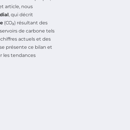
t article, nous
dial
, qui décrit
ne
(CO₂) résultant des
éservoirs de carbone tels
chiffres actuels et des
se présente ce bilan et
er les tendances