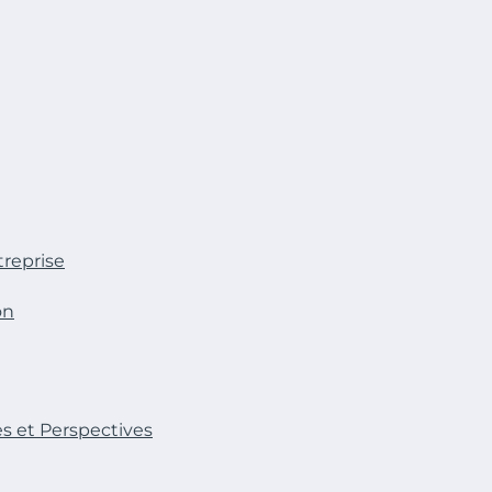
reprise
on
s et Perspectives