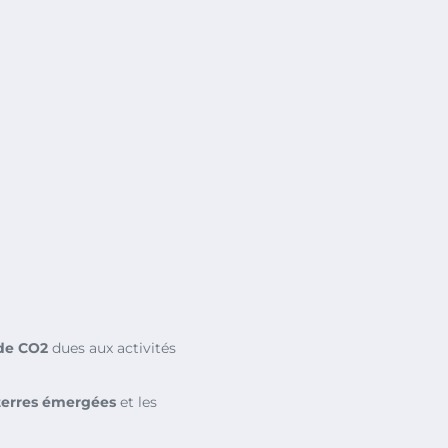
de CO2
dues aux activités
terres émergées
et les