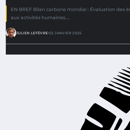
EN BREF Bilan carbone mondial : Évaluation des é
aux activités humaines.…
•
JULIEN LEFÈVRE
22 JANVIER 2025