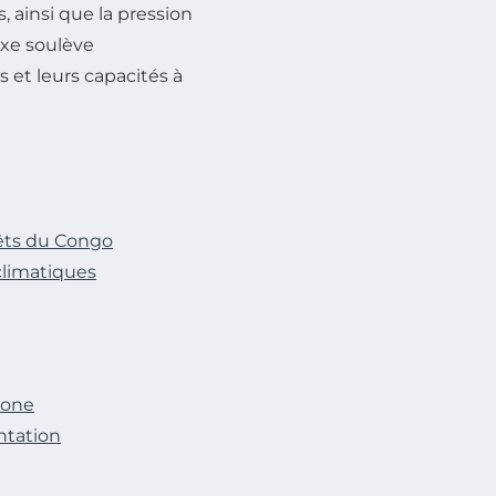
 ainsi que la pression
xe soulève
 et leurs capacités à
rêts du Congo
climatiques
bone
ntation