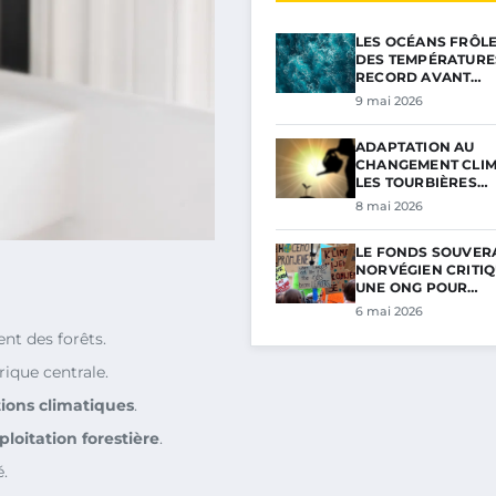
LES OCÉANS FRÔL
DES TEMPÉRATURE
RECORD AVANT…
9 mai 2026
ADAPTATION AU
CHANGEMENT CLIM
LES TOURBIÈRES…
8 mai 2026
LE FONDS SOUVER
NORVÉGIEN CRITIQ
UNE ONG POUR…
6 mai 2026
t des forêts.
rique centrale.
tions climatiques
.
ploitation forestière
.
.