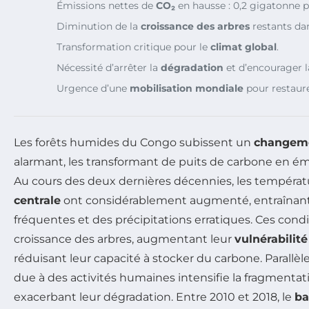
Émissions nettes de
CO₂
en hausse : 0,2 gigatonne p
Diminution de la
croissance des arbres
restants dan
Transformation critique pour le
climat global
.
Nécessité d’arrêter la
dégradation
et d’encourager 
Urgence d’une
mobilisation mondiale
pour restaurer
Les forêts humides du Congo subissent un
changeme
alarmant, les transformant de puits de carbone en é
Au cours des deux dernières décennies, les tempéra
centrale
ont considérablement augmenté, entraînan
fréquentes et des précipitations erratiques. Ces cond
croissance des arbres, augmentant leur
vulnérabilité
réduisant leur capacité à stocker du carbone. Parallèl
due à des activités humaines intensifie la fragmentati
exacerbant leur dégradation. Entre 2010 et 2018, le
ba