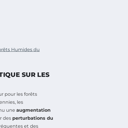
orêts Humides du
TIQUE SUR LES
r pour les forêts
ennies, les
nnu une
augmentation
ar des
perturbations du
fréquentes et des