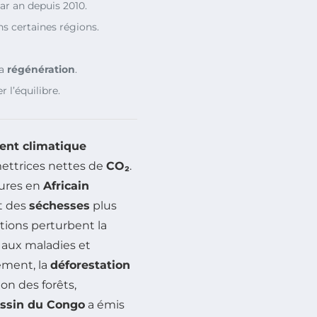
ar an depuis 2010.
s certaines régions.
la
régénération
.
 l’équilibre.
nt climatique
mettrices nettes de
CO₂
.
tures en
Africain
t des
séchesses
plus
itions perturbent la
aux maladies et
ement, la
déforestation
on des forêts,
ssin du Congo
a émis