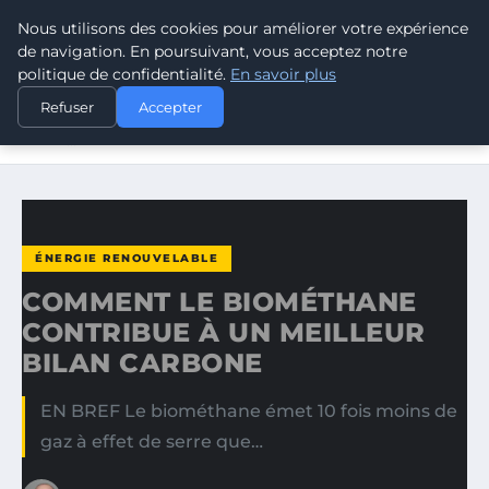
Nous utilisons des cookies pour améliorer votre expérience
CLIMATE RESPONSE BLOG
de navigation. En poursuivant, vous acceptez notre
politique de confidentialité.
En savoir plus
ACCUEIL
ÉNERGIE RENOUVELABLE
Refuser
Accepter
COMMENT LE BIOMÉTHANE CONTRIBUE À UN MEILLEUR
BILAN…
ÉNERGIE RENOUVELABLE
COMMENT LE BIOMÉTHANE
CONTRIBUE À UN MEILLEUR
BILAN CARBONE
EN BREF Le biométhane émet 10 fois moins de
gaz à effet de serre que…