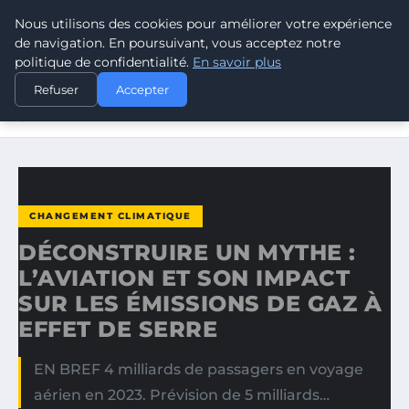
Nous utilisons des cookies pour améliorer votre expérience
CLIMATE RESPONSE BLOG
de navigation. En poursuivant, vous acceptez notre
politique de confidentialité.
En savoir plus
ACCUEIL
CHANGEMENT CLIMATIQUE
Refuser
Accepter
DÉCONSTRUIRE UN MYTHE : L’AVIATION ET SON IMPACT
SUR…
CHANGEMENT CLIMATIQUE
DÉCONSTRUIRE UN MYTHE :
L’AVIATION ET SON IMPACT
SUR LES ÉMISSIONS DE GAZ À
EFFET DE SERRE
EN BREF 4 milliards de passagers en voyage
aérien en 2023. Prévision de 5 milliards…