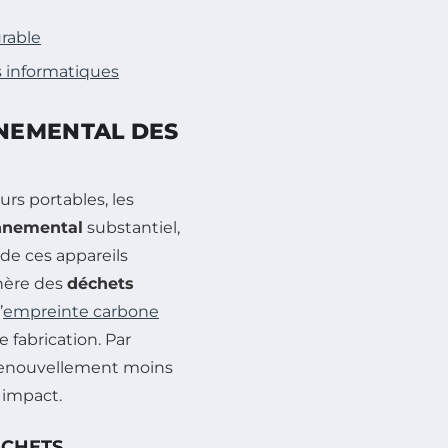
urable
s informatiques
NEMENTAL DES
rs portables, les
nnemental
substantiel,
 de ces appareils
énère des
déchets
’
empreinte carbone
 fabrication. Par
renouvellement moins
 impact.
ÉCHETS