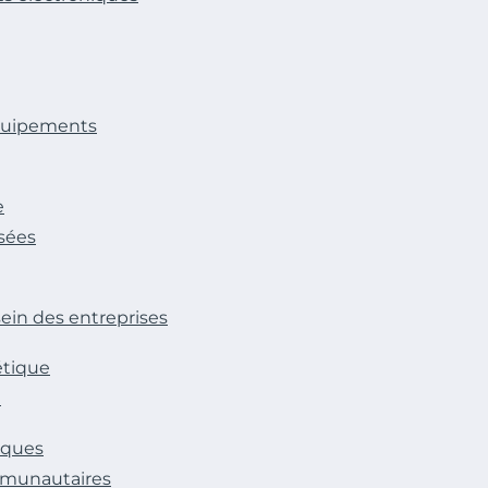
équipements
e
isées
sein des entreprises
étique
e
iques
mmunautaires