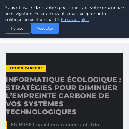
Nous utilisons des cookies pour améliorer votre expérience
CLIMATE RESPONSE BLOG
de navigation. En poursuivant, vous acceptez notre
politique de confidentialité.
En savoir plus
ACCUEIL
ACTION CARBONE
Refuser
Accepter
INFORMATIQUE ÉCOLOGIQUE : STRATÉGIES POUR
DIMINUER…
ACTION CARBONE
INFORMATIQUE ÉCOLOGIQUE :
STRATÉGIES POUR DIMINUER
L’EMPREINTE CARBONE DE
VOS SYSTÈMES
TECHNOLOGIQUES
EN BREF Impact environnemental du