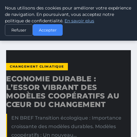
Nous utilisons des cookies pour améliorer votre expérience
CLIMATE RESPONSE BLOG
de navigation. En poursuivant, vous acceptez notre
politique de confidentialité.
En savoir plus
ACCUEIL
CHANGEMENT CLIMATIQUE
Refuser
Accepter
ECONOMIE DURABLE : L’ESSOR VIBRANT DES MODÈLES…
CHANGEMENT CLIMATIQUE
ECONOMIE DURABLE :
L’ESSOR VIBRANT DES
MODÈLES COOPÉRATIFS AU
CŒUR DU CHANGEMENT
EN BREF Transition écologique : Importance
croissante des modèles durables. Modèles
coopératifs : Un nouveau…