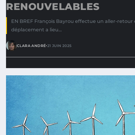
RENOUVELABLES
EN BREF François Bayrou effectue un aller-retour e
déplacement a lieu…
•
CLARA ANDRÉ
21 JUIN 2025