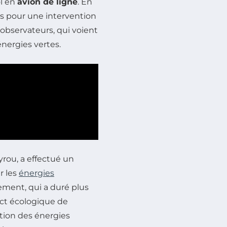
ol en
avion de ligne
. En
rs pour une intervention
observateurs, qui voient
nergies vertes.
yrou, a effectué un
r les
énergies
ment, qui a duré plus
act écologique de
motion des énergies