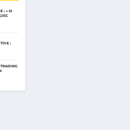
: « SI
GIEC
IVE :
E TRADING
N