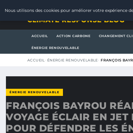
JEUDI 6 AOÛT 2026
Nous utilisons des cookies pour améliorer votre expérience de
CLIMATE RESPONSE BLOG
ACCUEIL
ACTION CARBONE
CHANGEMENT CL
ÉNERGIE RENOUVELABLE
ACCUEIL
ÉNERGIE RENOUVELABLE
FRANÇOIS BAYR
ÉNERGIE RENOUVELABLE
FRANÇOIS BAYROU RÉA
VOYAGE ÉCLAIR EN JET
POUR DÉFENDRE LES É