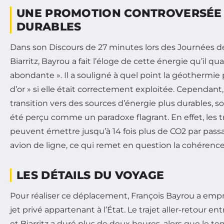
UNE PROMOTION CONTROVERSÉE 
DURABLES
Dans son Discours de 27 minutes lors des Journées d
Biarritz, Bayrou a fait l’éloge de cette énergie qu’il qua
abondante ». Il a souligné à quel point la géothermie 
d’or » si elle était correctement exploitée. Cependant, a
transition vers des sources d’énergie plus durables, s
été perçu comme un paradoxe flagrant. En effet, les tr
peuvent émettre jusqu’à 14 fois plus de CO2 par passa
avion de ligne, ce qui remet en question la cohérence
LES DÉTAILS DU VOYAGE
Pour réaliser ce déplacement, François Bayrou a empr
jet privé appartenant à l’État. Le trajet aller-retour ent
et Biarritz a duré plus de deux heures, alors que le te