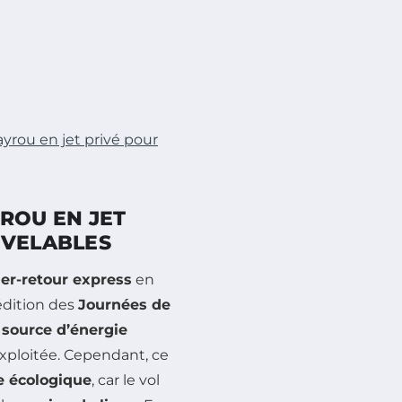
yrou en jet privé pour
ROU EN JET
UVELABLES
ler-retour express
en
e édition des
Journées de
e
source d’énergie
ploitée. Cependant, ce
e écologique
, car le vol