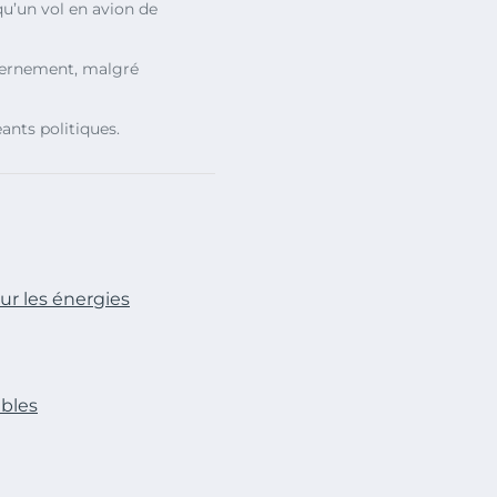
u’un vol en avion de
vernement, malgré
ants politiques.
ur les énergies
bles