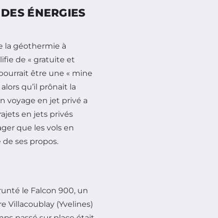
DES ÉNERGIES
e la géothermie à
lifie de « gratuite et
pourrait être une « mine
lors qu’il prônait la
on voyage en jet privé a
ajets en jets privés
ger que les vols en
 de ses propos.
unté le Falcon 900, un
re Villacoublay (Yvelines)
mps passé sur place était