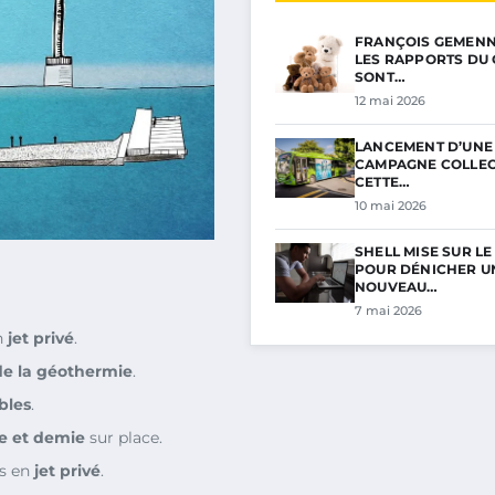
FRANÇOIS GEMENNE 
LES RAPPORTS DU 
SONT…
12 mai 2026
LANCEMENT D’UNE
CAMPAGNE COLLECT
CETTE…
10 mai 2026
SHELL MISE SUR L
POUR DÉNICHER U
NOUVEAU…
7 mai 2026
n
jet privé
.
de la géothermie
.
bles
.
e et demie
sur place.
s en
jet privé
.