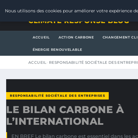
DIMANCHE 9 AOÛT 2026
Nous utilisons des cookies pour améliorer votre expérience de
CLIMATE RESPONSE BLOG
ACCUEIL
ACTION CARBONE
CHANGEMENT CL
ÉNERGIE RENOUVELABLE
ACCUEIL
RESPONSABILITÉ SOCIÉTALE DES ENTREPR
RESPONSABILITÉ SOCIÉTALE DES ENTREPRISES
LE BILAN CARBONE À
L’INTERNATIONAL
EN BREF Le bilan carbone est essentiel dans les a