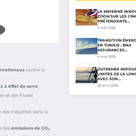
LA MAYENNE INNOV
ZOOM SUR LES CIN
PRÉTENDANTS…
5 mai 2026
TRANSITION ÉNER
EN TUNISIE : BNA
ASSURANCES…
4 mai 2026
OUTREMER REPOUS
ernationaux
contre le
LIMITES DE LA LON
AVEC SON…
26 avril 2026
z à effet de serre
.
s et des filiales
 des inégalités dans la
e des
émissions de CO₂
.