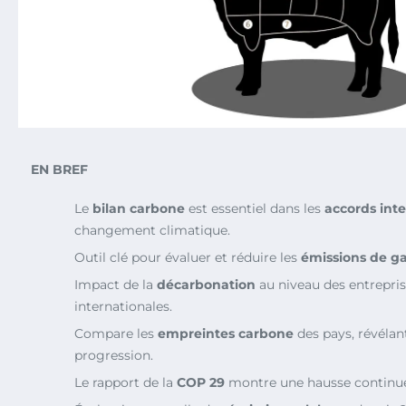
EN BREF
Le
bilan carbone
est essentiel dans les
accords int
changement climatique.
Outil clé pour évaluer et réduire les
émissions de ga
Impact de la
décarbonation
au niveau des entreprise
internationales.
Compare les
empreintes carbone
des pays, révélant
progression.
Le rapport de la
COP 29
montre une hausse continu