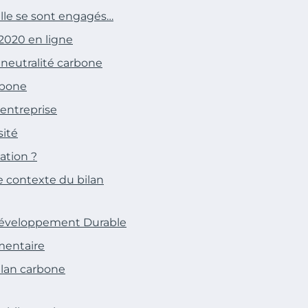
elle se sont engagés…
 2020 en ligne
 neutralité carbone
rbone
’entreprise
sité
lation ?
le contexte du bilan
e Développement Durable
imentaire
ilan carbone