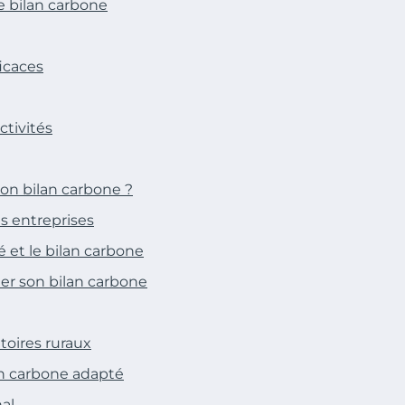
 bilan carbone
ficaces
ctivités
on bilan carbone ?
es entreprises
é et le bilan carbone
er son bilan carbone
itoires ruraux
an carbone adapté
nal