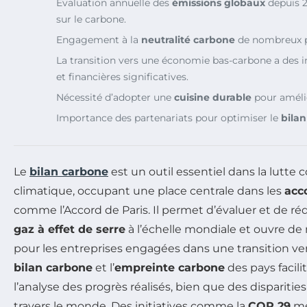
Évaluation annuelle des
émissions globaux
depuis 2
sur le carbone.
Engagement à la
neutralité carbone
de nombreux pa
La transition vers une économie bas-carbone a des
et financières significatives.
Nécessité d’adopter une
cuisine durable
pour améli
Importance des partenariats pour optimiser le
bila
Le
bilan carbone
est un outil essentiel dans la lutte
climatique, occupant une place centrale dans les
acc
comme l’Accord de Paris. Il permet d’évaluer et de ré
gaz à effet de serre
à l’échelle mondiale et ouvre de
pour les entreprises engagées dans une transition ver
bilan carbone
et l’
empreinte carbone
des pays facili
l’analyse des progrès réalisés, bien que des disparitie
travers le monde. Des initiatives comme la
COP 29
me