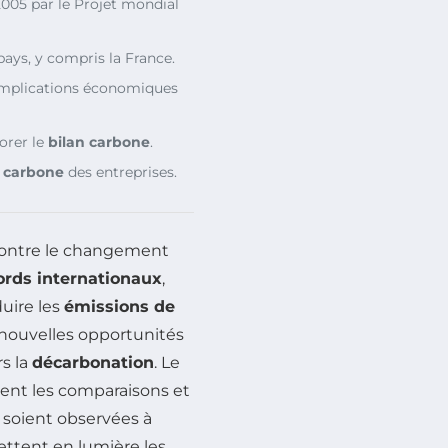
005 par le Projet mondial
ys, y compris la France.
 implications économiques
orer le
bilan carbone
.
n carbone
des entreprises.
 contre le changement
ords internationaux
,
duire les
émissions de
 nouvelles opportunités
s la
décarbonation
. Le
tent les comparaisons et
s soient observées à
ttent en lumière les