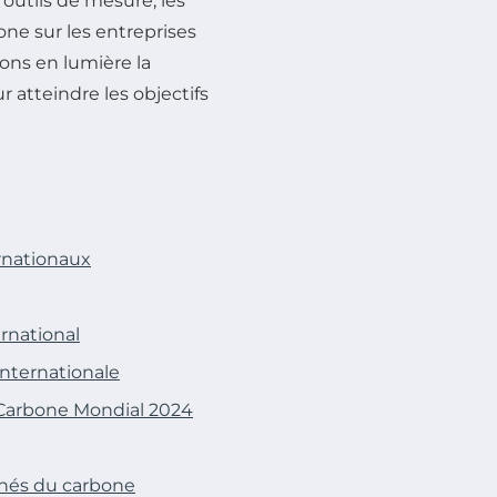
outils de mesure, les
one sur les entreprises
rons en lumière la
 atteindre les objectifs
ernationaux
ernational
internationale
 Carbone Mondial 2024
rchés du carbone