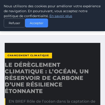
Nous utilisons des cookies pour améliorer votre expérience
CLIMATE RESPONSE BLOG
de navigation. En poursuivant, vous acceptez notre
politique de confidentialité.
En savoir plus
ACCUEIL
CHANGEMENT CLIMATIQUE
Refuser
Accepter
LE DÉRÈGLEMENT CLIMATIQUE : L’OCÉAN, UN RÉSERVOIR
DE…
CHANGEMENT CLIMATIQUE
LE DÉRÈGLEMENT
CLIMATIQUE : L’OCÉAN, UN
RÉSERVOIR DE CARBONE
D’UNE RÉSILIENCE
ÉTONNANTE
EN BREF Rôle de l’océan dans la captation de