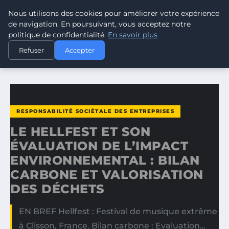
Nous utilisons des cookies pour améliorer votre expérience
CLIMATE RESPONSE BLOG
de navigation. En poursuivant, vous acceptez notre
politique de confidentialité.
En savoir plus
ACCUEIL
RESPONSABILITÉ SOCIÉTALE DES ENTREPRISES
Refuser
Accepter
LE HELLFEST ET SON ÉVALUATION DE L’IMPACT…
RESPONSABILITÉ SOCIÉTALE DES ENTREPRISES
LE HELLFEST ET SON
ÉVALUATION DE L’IMPACT
ENVIRONNEMENTAL : BILAN
CARBONE ET VALORISATION
DES DÉCHETS
EN BREF Hellfest : Festival de musique extrême
à Clisson, France. Bilan carbone : Evaluation…