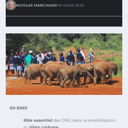
•
NICOLAS MARCHAND
10 MARS 2025
EN BREF
Rôle essentiel
des ONG dans la sensibilisation
au
bilan carbone
.