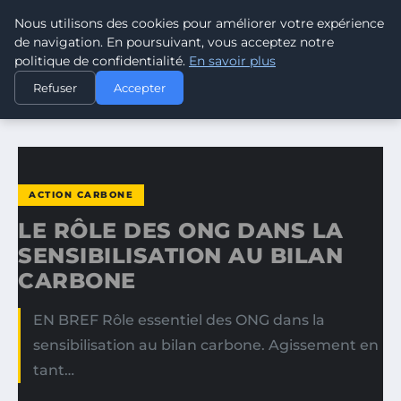
Nous utilisons des cookies pour améliorer votre expérience
CLIMATE RESPONSE BLOG
de navigation. En poursuivant, vous acceptez notre
politique de confidentialité.
En savoir plus
ACCUEIL
ACTION CARBONE
Refuser
Accepter
LE RÔLE DES ONG DANS LA SENSIBILISATION AU BILAN…
ACTION CARBONE
LE RÔLE DES ONG DANS LA
SENSIBILISATION AU BILAN
CARBONE
EN BREF Rôle essentiel des ONG dans la
sensibilisation au bilan carbone. Agissement en
tant…