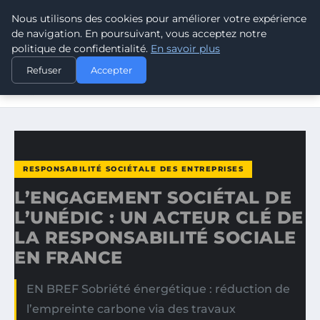
Nous utilisons des cookies pour améliorer votre expérience
CLIMATE RESPONSE BLOG
de navigation. En poursuivant, vous acceptez notre
politique de confidentialité.
En savoir plus
ACCUEIL
RESPONSABILITÉ SOCIÉTALE DES ENTREPRISES
Refuser
Accepter
L’ENGAGEMENT SOCIÉTAL DE L’UNÉDIC : UN ACTEUR CLÉ
DE…
RESPONSABILITÉ SOCIÉTALE DES ENTREPRISES
L’ENGAGEMENT SOCIÉTAL DE
L’UNÉDIC : UN ACTEUR CLÉ DE
LA RESPONSABILITÉ SOCIALE
EN FRANCE
EN BREF Sobriété énergétique : réduction de
l’empreinte carbone via des travaux