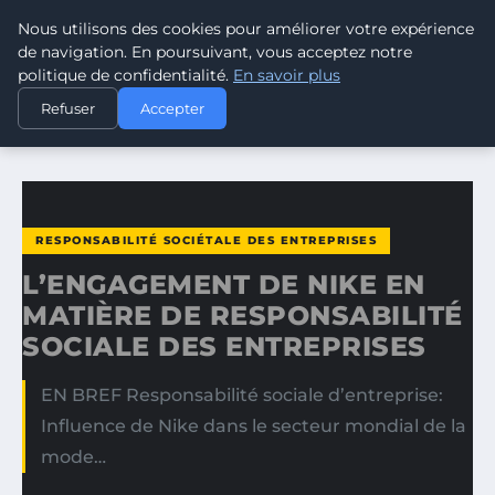
Nous utilisons des cookies pour améliorer votre expérience
CLIMATE RESPONSE BLOG
de navigation. En poursuivant, vous acceptez notre
politique de confidentialité.
En savoir plus
ACCUEIL
RESPONSABILITÉ SOCIÉTALE DES ENTREPRISES
Refuser
Accepter
L’ENGAGEMENT DE NIKE EN MATIÈRE DE RESPONSABILITÉ…
RESPONSABILITÉ SOCIÉTALE DES ENTREPRISES
L’ENGAGEMENT DE NIKE EN
MATIÈRE DE RESPONSABILITÉ
SOCIALE DES ENTREPRISES
EN BREF Responsabilité sociale d’entreprise:
Influence de Nike dans le secteur mondial de la
mode…