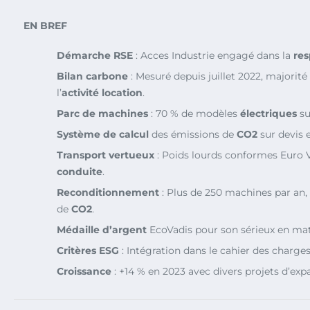
EN BREF
Démarche RSE
: Acces Industrie engagé dans la
res
Bilan carbone
: Mesuré depuis juillet 2022, majorité
l’
activité location
.
Parc de machines
: 70 % de modèles
électriques
su
Système de calcul
des émissions de
CO2
sur devis e
Transport vertueux
: Poids lourds conformes Euro VI
conduite
.
Reconditionnement
: Plus de 250 machines par an
de
CO2
.
Médaille d’argent
EcoVadis pour son sérieux en ma
Critères ESG
: Intégration dans le cahier des charge
Croissance
: +14 % en 2023 avec divers projets d’exp