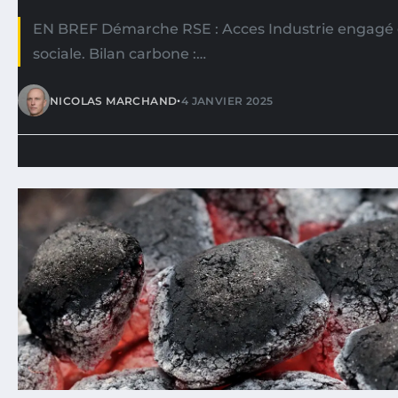
EN BREF Démarche RSE : Acces Industrie engagé d
sociale. Bilan carbone :…
•
NICOLAS MARCHAND
4 JANVIER 2025