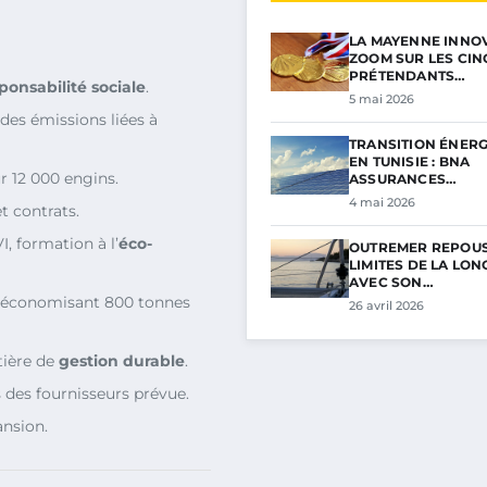
LA MAYENNE INNOV
ZOOM SUR LES CIN
PRÉTENDANTS…
ponsabilité sociale
.
5 mai 2026
 des émissions liées à
TRANSITION ÉNER
EN TUNISIE : BNA
r 12 000 engins.
ASSURANCES…
4 mai 2026
t contrats.
, formation à l’
éco-
OUTREMER REPOUS
LIMITES DE LA LON
AVEC SON…
, économisant 800 tonnes
26 avril 2026
tière de
gestion durable
.
s des fournisseurs prévue.
ansion.