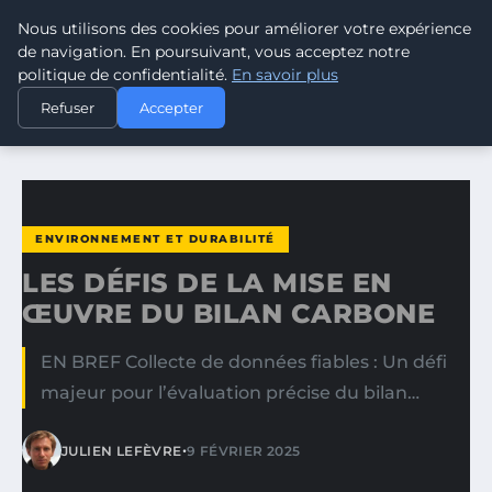
Nous utilisons des cookies pour améliorer votre expérience
CLIMATE RESPONSE BLOG
de navigation. En poursuivant, vous acceptez notre
politique de confidentialité.
En savoir plus
ACCUEIL
ENVIRONNEMENT ET DURABILITÉ
Refuser
Accepter
LES DÉFIS DE LA MISE EN ŒUVRE DU BILAN CARBONE
ENVIRONNEMENT ET DURABILITÉ
LES DÉFIS DE LA MISE EN
ŒUVRE DU BILAN CARBONE
EN BREF Collecte de données fiables : Un défi
majeur pour l’évaluation précise du bilan…
•
JULIEN LEFÈVRE
9 FÉVRIER 2025