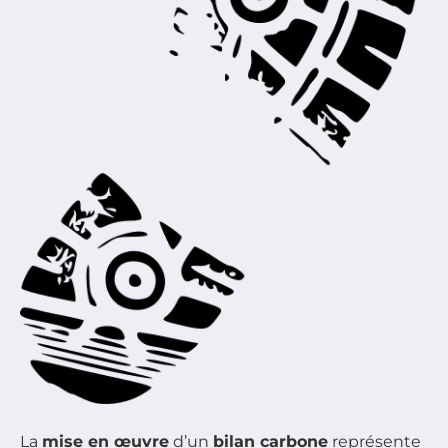
La
mise en œuvre
d’un
bilan carbone
représente