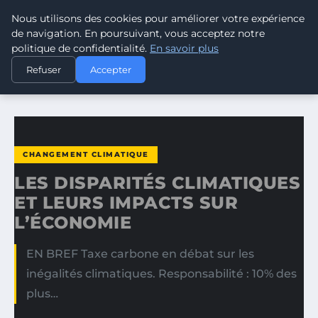
Nous utilisons des cookies pour améliorer votre expérience
CLIMATE RESPONSE BLOG
de navigation. En poursuivant, vous acceptez notre
politique de confidentialité.
En savoir plus
ACCUEIL
CHANGEMENT CLIMATIQUE
Refuser
Accepter
LES DISPARITÉS CLIMATIQUES ET LEURS IMPACTS SUR…
CHANGEMENT CLIMATIQUE
LES DISPARITÉS CLIMATIQUES
ET LEURS IMPACTS SUR
L’ÉCONOMIE
EN BREF Taxe carbone en débat sur les
inégalités climatiques. Responsabilité : 10% des
plus…