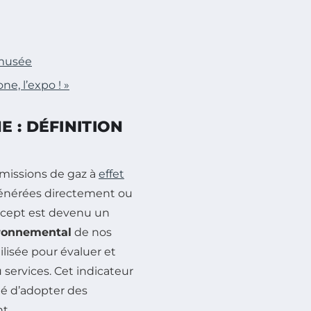
 musée
e, l’expo ! »
 : DÉFINITION
émissions de gaz à
effet
 générées directement ou
oncept est devenu un
ronnemental
de nos
lisée pour évaluer et
 services. Cet indicateur
ité d’adopter des
t.