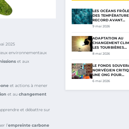
LES OCÉANS FRÔL
DES TEMPÉRATURE
RECORD AVANT…
9 mai 2026
ADAPTATION AU
CHANGEMENT CLIM
mai 2025
LES TOURBIÈRES…
njeux environnementaux
8 mai 2026
missions
et aux
LE FONDS SOUVER
NORVÉGIEN CRITIQ
UNE ONG POUR…
6 mai 2026
bone
et actions à mener
tion
et au
changement
apprendre et débattre sur
r l’
empreinte carbone