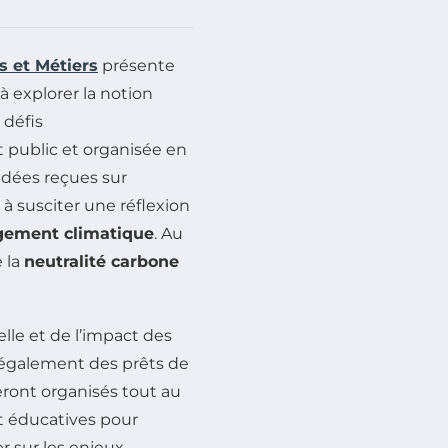
s et Métiers
présente
 à explorer la notion
 défis
public et organisée en
 idées reçues sur
à susciter une réflexion
gement climatique
. Au
e la
neutralité carbone
elle et de l’impact des
t également des prêts de
ront organisés tout au
et éducatives pour
r sur les enjeux