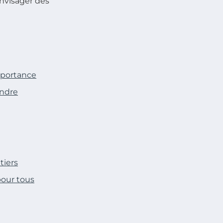
envisager des
importance
endre
tiers
our tous