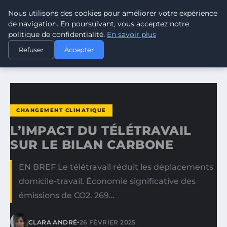
Nous utilisons des cookies pour améliorer votre expérience
CLIMATE RESPONSE BLOG
de navigation. En poursuivant, vous acceptez notre
politique de confidentialité.
En savoir plus
ACCUEIL
CHANGEMENT CLIMATIQUE
Refuser
Accepter
L’IMPACT DU TÉLÉTRAVAIL SUR LE BILAN CARBONE
CHANGEMENT CLIMATIQUE
L’IMPACT DU TÉLÉTRAVAIL
SUR LE BILAN CARBONE
EN BREF Le télétravail réduit les déplacements
domicile-travail. Économie significative des
émissions de CO2. 269…
•
CLARA ANDRÉ
26 FÉVRIER 2025