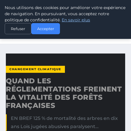
Nous utilisons des cookies pour améliorer votre expérience
CLIMATE RESPONSE BLOG
de navigation. En poursuivant, vous acceptez notre
politique de confidentialité.
En savoir plus
ACCUEIL
CHANGEMENT CLIMATIQUE
Refuser
Accepter
QUAND LES RÉGLEMENTATIONS FREINENT LA VITALITÉ
DES…
CHANGEMENT CLIMATIQUE
QUAND LES
RÉGLEMENTATIONS FREINENT
LA VITALITÉ DES FORÊTS
FRANÇAISES
EN BREF 125 % de mortalité des arbres en dix
ans Lois jugées abusives paralysent…