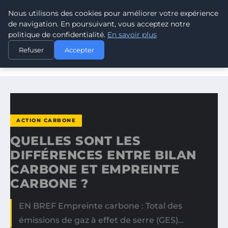
Nous utilisons des cookies pour améliorer votre expérience
CLIMATE RESPONSE BLOG
de navigation. En poursuivant, vous acceptez notre
politique de confidentialité.
En savoir plus
ACCUEIL
ACTION CARBONE
Refuser
Accepter
QUELLES SONT LES DIFFÉRENCES ENTRE BILAN CARBONE
ET…
ACTION CARBONE
QUELLES SONT LES
DIFFÉRENCES ENTRE BILAN
CARBONE ET EMPREINTE
CARBONE ?
EN BREF Empreinte carbone : Total des
émissions de gaz à effet de serre (GES)…