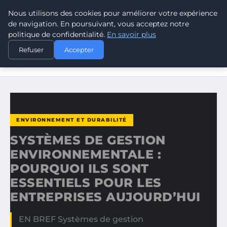
Nous utilisons des cookies pour améliorer votre expérience
CLIMATE RESPONSE BLOG
de navigation. En poursuivant, vous acceptez notre
politique de confidentialité.
En savoir plus
ACCUEIL
ENVIRONNEMENT ET DURABILITÉ
Refuser
Accepter
SYSTÈMES DE GESTION ENVIRONNEMENTALE : POURQUOI
ILS…
ENVIRONNEMENT ET DURABILITÉ
SYSTÈMES DE GESTION
ENVIRONNEMENTALE :
POURQUOI ILS SONT
ESSENTIELS POUR LES
ENTREPRISES AUJOURD’HUI
EN BREF Systèmes de gestion