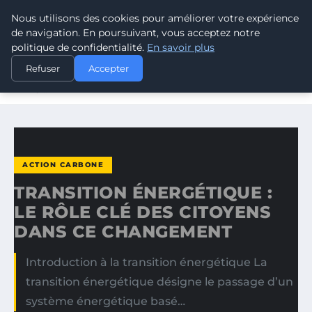
Nous utilisons des cookies pour améliorer votre expérience
CLIMATE RESPONSE BLOG
de navigation. En poursuivant, vous acceptez notre
politique de confidentialité.
En savoir plus
ACCUEIL
ACTION CARBONE
Refuser
Accepter
TRANSITION ÉNERGÉTIQUE : LE RÔLE CLÉ DES CITOYENS
DANS…
ACTION CARBONE
TRANSITION ÉNERGÉTIQUE :
LE RÔLE CLÉ DES CITOYENS
DANS CE CHANGEMENT
Introduction à la transition énergétique La
transition énergétique désigne le passage d’un
système énergétique basé…