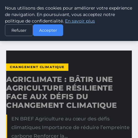
Nous utilisons des cookies pour améliorer votre expérience
CLIMATE RESPONSE BLOG
de navigation. En poursuivant, vous acceptez notre
politique de confidentialité.
En savoir plus
ACCUEIL
CHANGEMENT CLIMATIQUE
Refuser
Accepter
AGRICLIMATE : BÂTIR UNE AGRICULTURE RÉSILIENTE FACE…
CHANGEMENT CLIMATIQUE
AGRICLIMATE : BÂTIR UNE
AGRICULTURE RÉSILIENTE
FACE AUX DÉFIS DU
CHANGEMENT CLIMATIQUE
EN BREF Agriculture au cœur des défis
climatiques Importance de réduire l’empreinte
carbone Renforcer la…