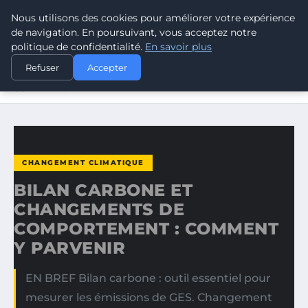
Nous utilisons des cookies pour améliorer votre expérience
CLIMATE RESPONSE BLOG
de navigation. En poursuivant, vous acceptez notre
politique de confidentialité.
En savoir plus
ACCUEIL
CHANGEMENT CLIMATIQUE
Refuser
Accepter
BILAN CARBONE ET CHANGEMENTS DE COMPORTEMENT :
COMMENT…
CHANGEMENT CLIMATIQUE
BILAN CARBONE ET
CHANGEMENTS DE
COMPORTEMENT : COMMENT
Y PARVENIR
EN BREF Bilan carbone : outil essentiel pour
mesurer les émissions de GES. Changement