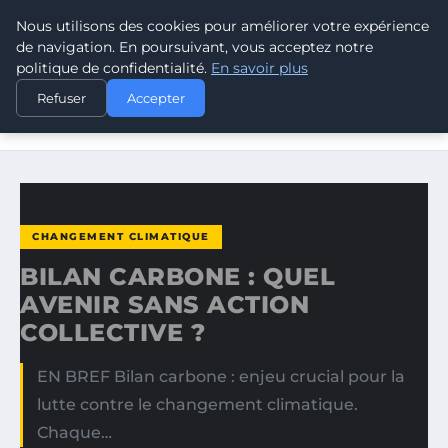
Nous utilisons des cookies pour améliorer votre expérience
CLIMATE RESPONSE BLOG
de navigation. En poursuivant, vous acceptez notre
politique de confidentialité.
En savoir plus
ACCUEIL
CHANGEMENT CLIMATIQUE
Refuser
Accepter
BILAN CARBONE : QUEL AVENIR SANS ACTION COLLECTIVE
?
CHANGEMENT CLIMATIQUE
BILAN CARBONE : QUEL
AVENIR SANS ACTION
COLLECTIVE ?
EN BREF Bilan carbone : enjeu crucial pour la
lutte contre le changement climatique.
Chaque…