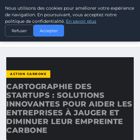
Nous utilisons des cookies pour améliorer votre expérience
CLIMATE RESPONSE BLOG
de navigation. En poursuivant, vous acceptez notre
politique de confidentialité.
En savoir plus
ACCUEIL
ACTION CARBONE
Refuser
Accepter
CARTOGRAPHIE DES STARTUPS : SOLUTIONS INNOVANTES
POUR…
ACTION CARBONE
CARTOGRAPHIE DES
STARTUPS : SOLUTIONS
INNOVANTES POUR AIDER LES
ENTREPRISES À JAUGER ET
DIMINUER LEUR EMPREINTE
CARBONE