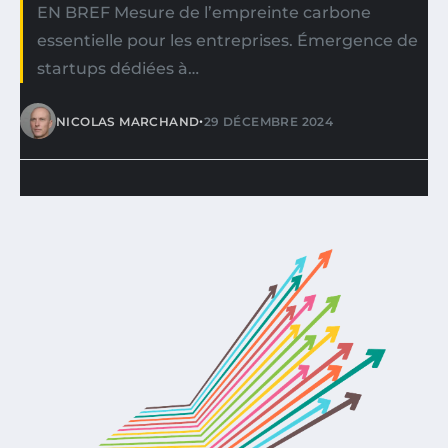
EN BREF Mesure de l’empreinte carbone
essentielle pour les entreprises. Émergence de
startups dédiées à…
•
NICOLAS MARCHAND
29 DÉCEMBRE 2024