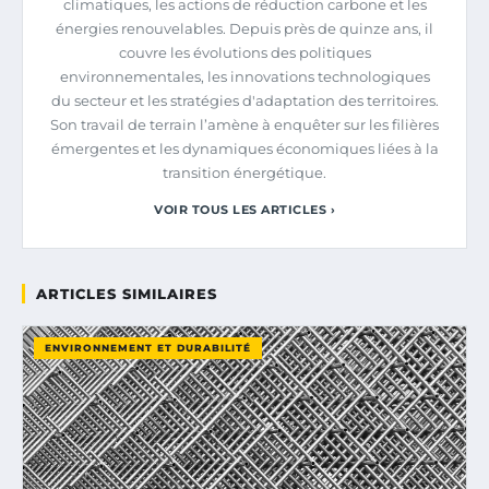
climatiques, les actions de réduction carbone et les
énergies renouvelables. Depuis près de quinze ans, il
couvre les évolutions des politiques
environnementales, les innovations technologiques
du secteur et les stratégies d'adaptation des territoires.
Son travail de terrain l’amène à enquêter sur les filières
émergentes et les dynamiques économiques liées à la
transition énergétique.
VOIR TOUS LES ARTICLES ›
ARTICLES SIMILAIRES
ENVIRONNEMENT ET DURABILITÉ