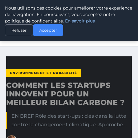
Nous utilisons des cookies pour améliorer votre expérience
CLIMATE RESPONSE BLOG
de navigation. En poursuivant, vous acceptez notre
politique de confidentialité.
En savoir plus
ACCUEIL
ENVIRONNEMENT ET DURABILITÉ
Refuser
Accepter
COMMENT LES STARTUPS INNOVENT POUR UN MEILLEUR
BILAN…
ENVIRONNEMENT ET DURABILITÉ
COMMENT LES STARTUPS
INNOVENT POUR UN
MEILLEUR BILAN CARBONE ?
EN BREF Rôle des start-ups : clés dans la lutte
contre le changement climatique. Approche…