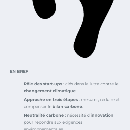
EN BREF
Rôle des start-ups
: clés dans la lutte contre le
changement climatique
.
Approche en trois étapes
: mesurer, réduire et
compenser le
bilan carbone
.
Neutralité carbone
: nécessité d’
innovation
pour répondre aux exigences
environnementales.