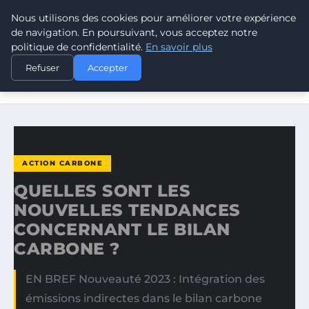
Nous utilisons des cookies pour améliorer votre expérience
CLIMATE RESPONSE BLOG
de navigation. En poursuivant, vous acceptez notre
politique de confidentialité.
En savoir plus
ACCUEIL
ACTION CARBONE
Refuser
Accepter
QUELLES SONT LES NOUVELLES TENDANCES CONCERNANT
LE…
ACTION CARBONE
QUELLES SONT LES
NOUVELLES TENDANCES
CONCERNANT LE BILAN
CARBONE ?
EN BREF Nouveauté 2023 : Intégration des
émissions indirectes dans le bilan carbone