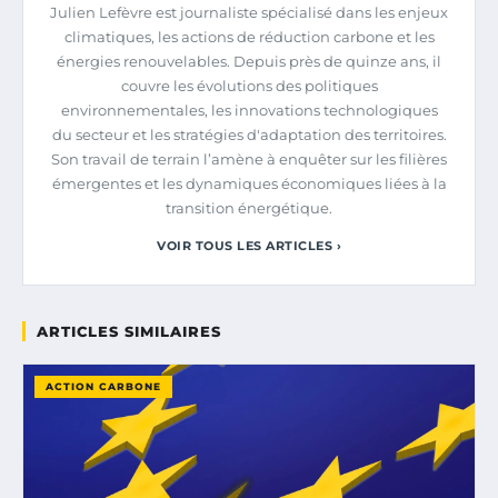
Julien Lefèvre est journaliste spécialisé dans les enjeux
climatiques, les actions de réduction carbone et les
énergies renouvelables. Depuis près de quinze ans, il
couvre les évolutions des politiques
environnementales, les innovations technologiques
du secteur et les stratégies d'adaptation des territoires.
Son travail de terrain l’amène à enquêter sur les filières
émergentes et les dynamiques économiques liées à la
transition énergétique.
VOIR TOUS LES ARTICLES ›
ARTICLES SIMILAIRES
ACTION CARBONE