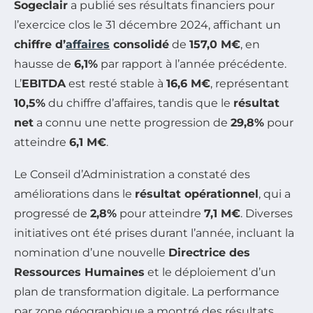
Sogeclair
a publié ses résultats financiers pour
l’exercice clos le 31 décembre 2024, affichant un
chiffre d’
affaires
consolidé
de
157,0 M€
, en
hausse de
6,1%
par rapport à l’année précédente.
L’
EBITDA
est resté stable à
16,6 M€
, représentant
10,5%
du chiffre d’affaires, tandis que le
résultat
net
a connu une nette progression de
29,8%
pour
atteindre
6,1 M€
.
Le Conseil d’Administration a constaté des
améliorations dans le
résultat opérationnel
, qui a
progressé de
2,8%
pour atteindre
7,1 M€
. Diverses
initiatives ont été prises durant l’année, incluant la
nomination d’une nouvelle
Directrice des
Ressources Humaines
et le déploiement d’un
plan de transformation digitale. La performance
par zone géographique a montré des résultats