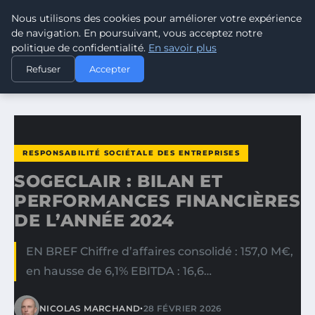
Nous utilisons des cookies pour améliorer votre expérience
CLIMATE RESPONSE BLOG
de navigation. En poursuivant, vous acceptez notre
politique de confidentialité.
En savoir plus
ACCUEIL
RESPONSABILITÉ SOCIÉTALE DES ENTREPRISES
Refuser
Accepter
SOGECLAIR : BILAN ET PERFORMANCES FINANCIÈRES DE…
RESPONSABILITÉ SOCIÉTALE DES ENTREPRISES
SOGECLAIR : BILAN ET
PERFORMANCES FINANCIÈRES
DE L’ANNÉE 2024
EN BREF Chiffre d’affaires consolidé : 157,0 M€,
en hausse de 6,1% EBITDA : 16,6…
•
NICOLAS MARCHAND
28 FÉVRIER 2026