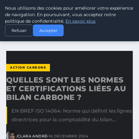
Nous utilisons des cookies pour améliorer votre expérience
CLIMATE RESPONSE BLOG
de navigation. En poursuivant, vous acceptez notre
politique de confidentialité.
En savoir plus
ACCUEIL
ACTION CARBONE
Refuser
Accepter
QUELLES SONT LES NORMES ET CERTIFICATIONS LIÉES AU…
ACTION CARBONE
QUELLES SONT LES NORMES
ET CERTIFICATIONS LIÉES AU
BILAN CARBONE ?
EN BREF ISO 14064: Norme qui définit les lignes
directrices pour la comptabilité du bilan…
•
CLARA ANDRÉ
16 DÉCEMBRE 2024